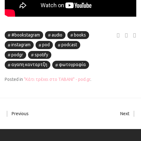
#bookstagram
audio
books
instagram
pod
podcast
podgr
spotify
αγαπη κανταρτζη
φωτογραφία
Posted in
"Κάτι τρέχει στο ΤΑΒΑΝΙ" - pod.gr
.
Previous
Next